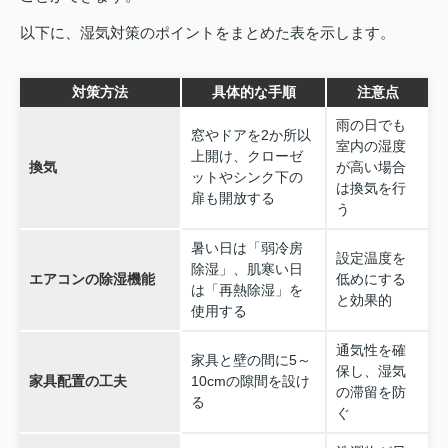
以下に、湿気対策のポイントをまとめた表を示します。
対策方法
具体的な手順
注意点
雨の日でも
窓やドアを2か所以
室内の湿度
上開け、クローゼ
換気
が高い場合
ットやシンク下の
は換気を行
扉も開放する
う
暑い日は「弱冷房
設定温度を
除湿」、肌寒い日
エアコンの除湿機能
低めにする
は「再熱除湿」を
と効果的
使用する
通気性を確
家具と壁の間に5～
保し、湿気
家具配置の工夫
10cmの隙間を設け
の滞留を防
る
ぐ