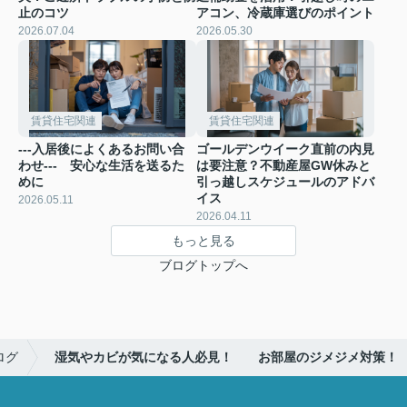
止のコツ
アコン、冷蔵庫選びのポイント
2026.07.04
2026.05.30
賃貸住宅関連
賃貸住宅関連
---入居後によくあるお問い合
ゴールデンウイーク直前の内見
わせ--- 安心な生活を送るた
は要注意？不動産屋GW休みと
めに
引っ越しスケジュールのアドバ
イス
2026.05.11
2026.04.11
もっと見る
ブログトップへ
ログ
湿気やカビが気になる人必見！ お部屋のジメジメ対策！