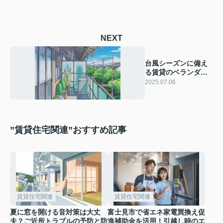
NEXT
台風シーズンに備え
る賃貸のベランダ対
策！安全な暮らしの
2025.07.06
ための工夫をご紹介
”賃貸住宅関連”おすすめ記事
賃貸住宅関連
賃貸住宅関連
夏に窓を開ける音対策は大丈
富士見市で省エネ家電買換え促
夫？ご近所トラブルの予防と防
進補助金を活用！引越し時のエ