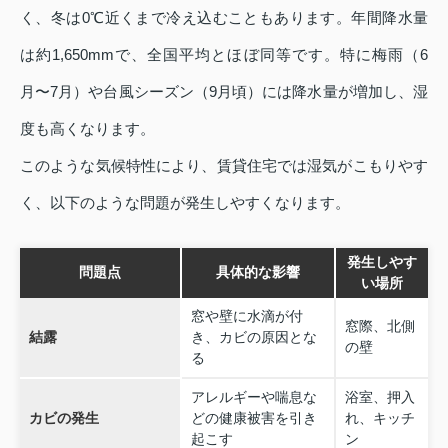
く、冬は0℃近くまで冷え込むこともあります。年間降水量
は約1,650mmで、全国平均とほぼ同等です。特に梅雨（6
月〜7月）や台風シーズン（9月頃）には降水量が増加し、湿
度も高くなります。
このような気候特性により、賃貸住宅では湿気がこもりやす
く、以下のような問題が発生しやすくなります。
発生しやす
問題点
具体的な影響
い場所
窓や壁に水滴が付
窓際、北側
結露
き、カビの原因とな
の壁
る
アレルギーや喘息な
浴室、押入
カビの発生
どの健康被害を引き
れ、キッチ
起こす
ン