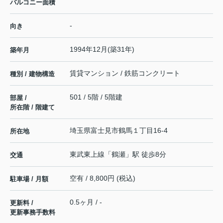
バルコニー面積
-
向き
1994年12月(築31年)
築年月
賃貸マンション / 鉄筋コンクリート
種別 / 建物構造
501 / 5階 / 5階建
部屋 /
所在階 / 階建て
埼玉県
富士見市
鶴馬
１丁目16-4
所在地
東武東上線
「
鶴瀬
」駅 徒歩8分
交通
空有 / 8,800円 (税込)
駐車場 / 月額
0.5ヶ月 / -
更新料 /
更新事務手数料