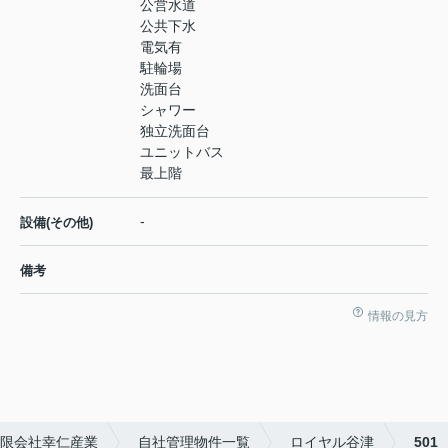
公営水道
公共下水
電気有
駐輪場
洗面台
シャワー
独立洗面台
ユニットバス
最上階
-
設備(その他)
備考
情報の見方
限会社幸仁産業
自社管理物件一覧
ロイヤル谷津
501