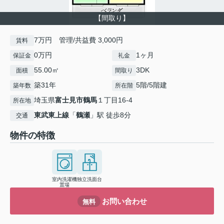
【間取り】
7万円 管理/共益費 3,000円
賃料
0万円
1ヶ月
保証金
礼金
55.00㎡
3DK
面積
間取り
築31年
5階/5階建
築年数
所在階
埼玉県
富士見市
鶴馬
１丁目16-4
所在地
東武東上線
「
鶴瀬
」駅 徒歩8分
交通
物件の特徴
室内洗濯機
独立洗面台
置場
お問い合わせ
無料